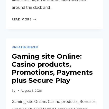
around the clock and…
GAMBLING
READ MORE
PLATFORM
INTERNET-
BASED:
CASINO
UNCATEGORIZED
PRODUCTS,
BONUSES,
Gaming site Online:
PAYMENTS
Casino products,
AS
Promotions, Payments
WELL
plus Secure Play
AS
PROTECTED
By
August 5, 2026
GAMING
Gaming site Online: Casino products, Bonuses,