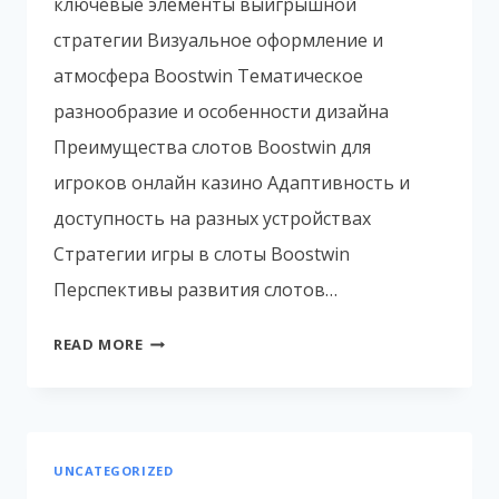
ключевые элементы выигрышной
стратегии Визуальное оформление и
атмосфера Boostwin Тематическое
разнообразие и особенности дизайна
Преимущества слотов Boostwin для
игроков онлайн казино Адаптивность и
доступность на разных устройствах
Стратегии игры в слоты Boostwin
Перспективы развития слотов…
СОВРЕМЕННЫЙ
READ MORE
ПОДХОД
И
ОНЛАЙН
КАЗИНО
UNCATEGORIZED
ДЛЯ