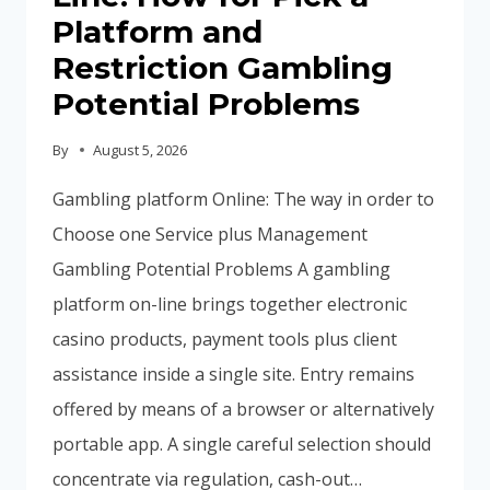
TO
Platform and
SELECT
Restriction Gambling
ONE
SITE
Potential Problems
PLUS
MANAGEMENT
By
August 5, 2026
GAMBLING
Gambling platform Online: The way in order to
RISKS
Choose one Service plus Management
Gambling Potential Problems A gambling
platform on-line brings together electronic
casino products, payment tools plus client
assistance inside a single site. Entry remains
offered by means of a browser or alternatively
portable app. A single careful selection should
concentrate via regulation, cash-out…