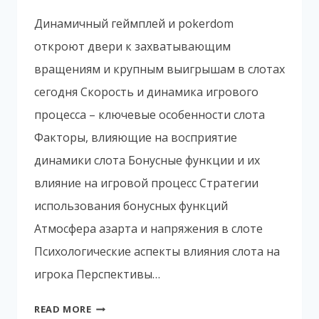
Динамичный геймплей и pokerdom
откроют двери к захватывающим
вращениям и крупным выигрышам в слотах
сегодня Скорость и динамика игрового
процесса – ключевые особенности слота
Факторы, влияющие на восприятие
динамики слота Бонусные функции и их
влияние на игровой процесс Стратегии
использования бонусных функций
Атмосфера азарта и напряжения в слоте
Психологические аспекты влияния слота на
игрока Перспективы…
ДИНАМИЧНЫЙ
READ MORE