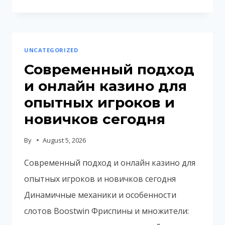
ГЕЙМПЛЕЙ
И
POKERDOM
ОТКРОЮТ
UNCATEGORIZED
ДВЕРИ
К
Современный подход
ЗАХВАТЫВАЮЩИМ
и онлайн казино для
ВРАЩЕНИЯМ
опытных игроков и
И
новичков сегодня
КРУПНЫМ
ВЫИГРЫШАМ
By
August 5, 2026
В
СЛОТАХ
Современный подход и онлайн казино для
СЕГОДНЯ
опытных игроков и новичков сегодня
Динамичные механики и особенности
слотов Boostwin Фриспины и множители: