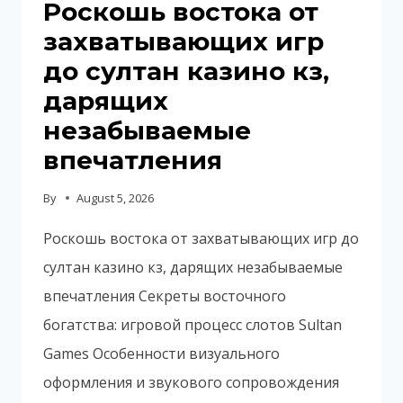
ОПЫТНЫХ
Роскошь востока от
ИГРОКОВ
захватывающих игр
И
до султан казино кз,
НОВИЧКОВ
дарящих
СЕГОДНЯ
незабываемые
впечатления
By
August 5, 2026
Роскошь востока от захватывающих игр до
султан казино кз, дарящих незабываемые
впечатления Секреты восточного
богатства: игровой процесс слотов Sultan
Games Особенности визуального
оформления и звукового сопровождения