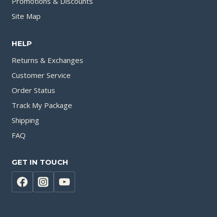
Promotions & Discounts
Site Map
HELP
Returns & Exchanges
Customer Service
Order Status
Track My Package
Shipping
FAQ
GET IN TOUCH