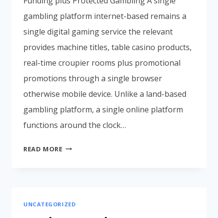
Funding plus Protected Gambling A single
gambling platform internet-based remains a
single digital gaming service the relevant
provides machine titles, table casino products,
real-time croupier rooms plus promotional
promotions through a single browser
otherwise mobile device. Unlike a land-based
gambling platform, a single online platform
functions around the clock…
GAMING
READ MORE
SITE
ONLINE:
CASINO
PRODUCTS,
UNCATEGORIZED
PROMOTIONS,