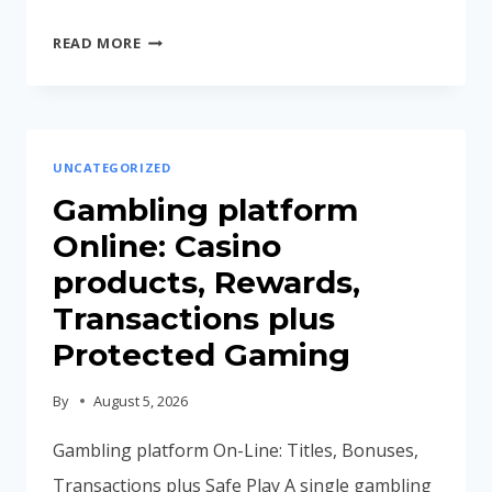
GAMBLING
READ MORE
PLATFORM
ON-
LINE:
HOW
UNCATEGORIZED
FOR
PICK
Gambling platform
A
Online: Casino
PLATFORM
products, Rewards,
AND
Transactions plus
RESTRICTION
GAMBLING
Protected Gaming
POTENTIAL
PROBLEMS
By
August 5, 2026
Gambling platform On-Line: Titles, Bonuses,
Transactions plus Safe Play A single gambling